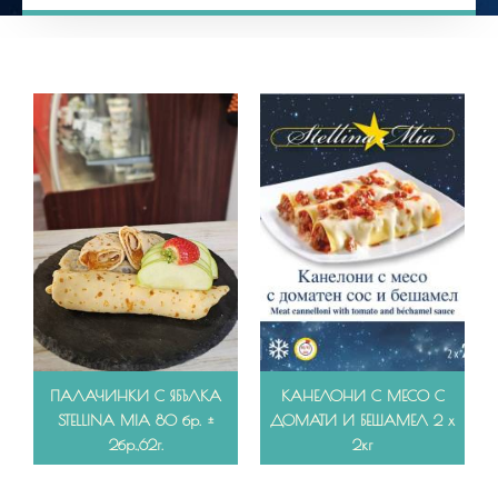
ПАЛАЧИНКИ С ЯБЪЛКА
КАНЕЛОНИ С МЕСО С
STELLINA MIA 80 бр. ±
ДОМАТИ И БЕШАМЕЛ 2 x
2бр.,62г.
2кг