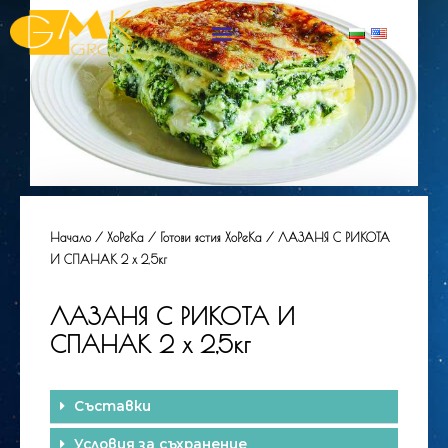
Skip
to
content
Начало
/
ХоРеКа
/
Готови ястия ХоРеКа
/ ЛАЗАНЯ С РИКОТА
И СПАНАК 2 x 2,5кг
ЛАЗАНЯ С РИКОТА И
СПАНАК 2 x 2,5кг
Съставки
Условия за съхранение