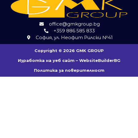
office@gmkgroup.bg
+359 886 585 833
София, ул. Неофит Рилски №41
Copyright © 2026 GMK GROUP
Изработка на
уеб сайт –
WebsiteBuilderBG
Политика за поверителност