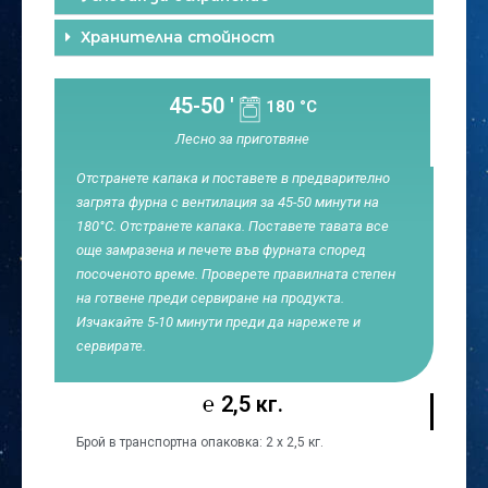
Хранителна стойност
45-50 '
180 °C
Лесно за приготвяне
Отстранете капака и поставете в предварително
загрята фурна с вентилация за 45-50 минути на
180°C. Отстранете капака. Поставете тавата все
още замразена и печете във фурната според
посоченото време. Проверете правилната степен
на готвене преди сервиране на продукта.
Изчакайте 5-10 минути преди да нарежете и
сервирате.
℮ 2,5 кг.
Брой в транспортна опаковка: 2 х 2,5 кг.